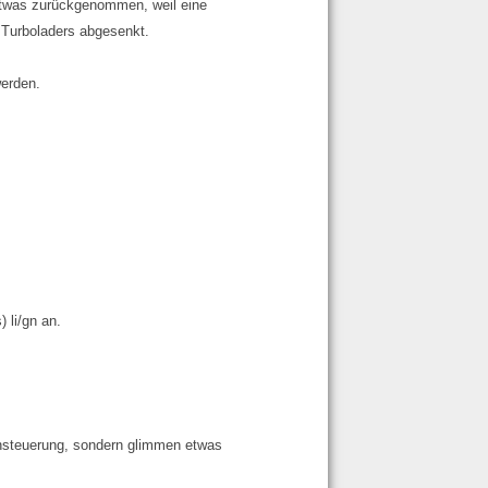
 etwas zurückgenommen, weil eine
 Turboladers abgesenkt.
werden.
 li/gn an.
nsteuerung, sondern glimmen etwas