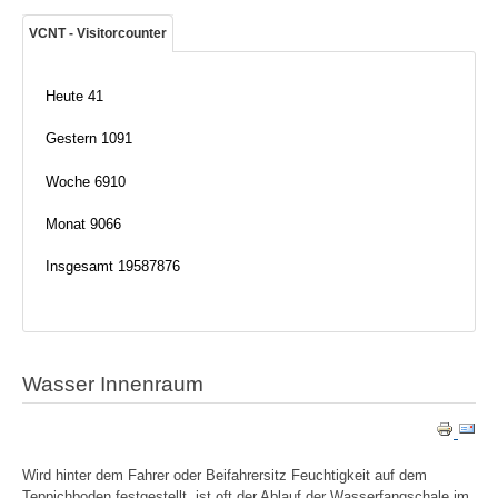
VCNT - Visitorcounter
Heute
41
Gestern
1091
Woche
6910
Monat
9066
Insgesamt
19587876
Wasser Innenraum
Wird hinter dem Fahrer oder Beifahrersitz Feuchtigkeit auf dem
Teppichboden festgestellt, ist oft der Ablauf der Wasserfangschale im