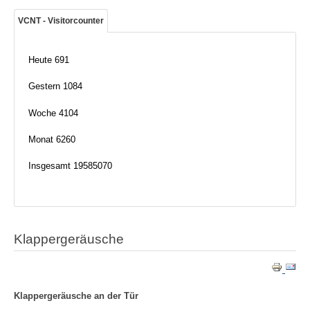
VCNT - Visitorcounter
Heute
691
Gestern
1084
Woche
4104
Monat
6260
Insgesamt
19585070
Klappergeräusche
Klappergeräusche an der Tür