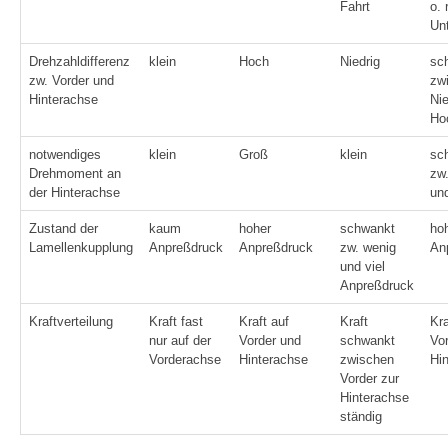
Fahrt
o. 
Un
Drehzahldifferenz
klein
Hoch
Niedrig
sc
zw. Vorder und
zw
Hinterachse
Nie
Ho
notwendiges
klein
Groß
klein
sc
Drehmoment an
zw.
der Hinterachse
un
Zustand der
kaum
hoher
schwankt
ho
Lamellenkupplung
Anpreßdruck
Anpreßdruck
zw. wenig
An
und viel
Anpreßdruck
Kraftverteilung
Kraft fast
Kraft auf
Kraft
Kra
nur auf der
Vorder und
schwankt
Vo
Vorderachse
Hinterachse
zwischen
Hi
Vorder zur
Hinterachse
ständig