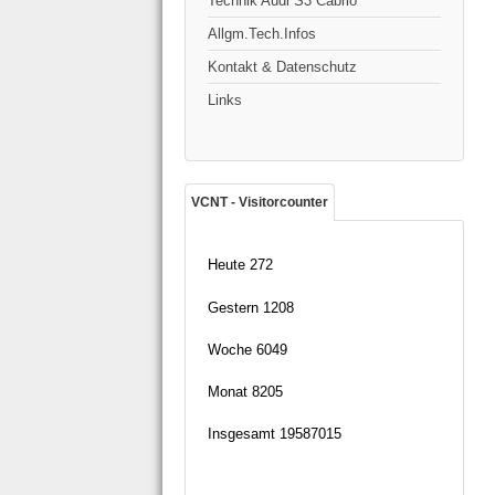
Technik Audi S3 Cabrio
Allgm.Tech.Infos
Kontakt & Datenschutz
Links
VCNT - Visitorcounter
Heute
272
Gestern
1208
Woche
6049
Monat
8205
Insgesamt
19587015